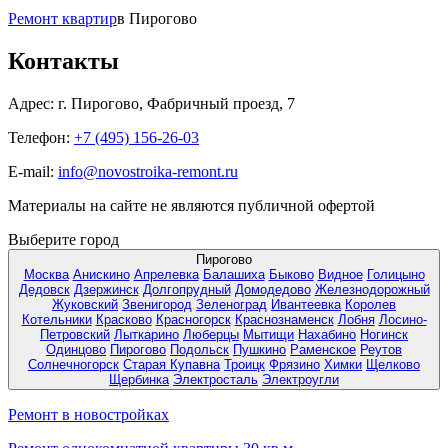
Ремонт квартир
в Пирогово
Контакты
Адрес:
г. Пирогово, Фабричный проезд, 7
Телефон:
+7 (495) 156-26-03
E-mail:
info@novostroika-remont.ru
Материалы на сайте не являются публичной офертой
Выберите город
Пирогово
Москва
Анискино
Апрелевка
Балашиха
Быково
Видное
Голицыно
Дедовск
Дзержинск
Долгопрудный
Домодедово
Железнодорожный
Жуковский
Звенигород
Зеленоград
Ивантеевка
Королев
Котельники
Красково
Красногорск
Краснознаменск
Лобня
Лосино-
Петровский
Лыткарино
Люберцы
Мытищи
Нахабино
Ногинск
Одинцово
Пирогово
Подольск
Пушкино
Раменское
Реутов
Солнечногорск
Старая Купавна
Троицк
Фрязино
Химки
Щелково
Щербинка
Электросталь
Электроугли
Ремонт в новостройках